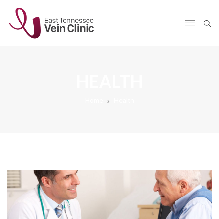
HEALTH
Home
Health